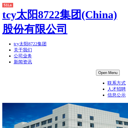
51La
tcy太阳8722集团(China)
股份有限公司
tcy太阳8722集团
关于我们
公司业务
新闻资讯
Open Menu
联系方式
人才招聘
信息公示