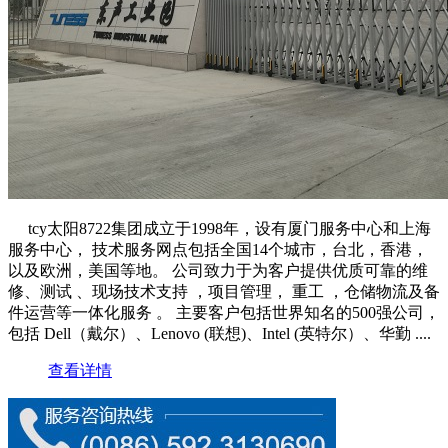
tcy太阳8722集团成立于1998年，设有厦门服务中心和上海
服务中心， 技术服务网点包括全国14个城市，台北，香港，
以及欧洲，美国等地。 公司致力于为客户提供优质可靠的维
修、测试 、现场技术支持 ，项目管理， 重工 ，仓储物流及备
件运营等一体化服务 。 主要客户包括世界知名的500强公司，
包括 Dell（戴尔）、Lenovo (联想)、Intel (英特尔）、华勤 ....
查看详情